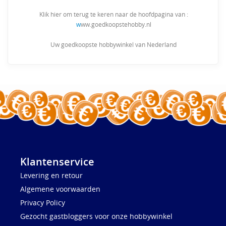
Klik hier om terug te keren naar de hoofdpagina van :
w
ww.goedkoopstehobby.nl
Uw goedkoopste hobbywinkel van Nederland
Klantenservice
Levering en retour
Algemene voorwaarden
Privacy Policy
Gezocht gastbloggers voor onze hobbywinkel