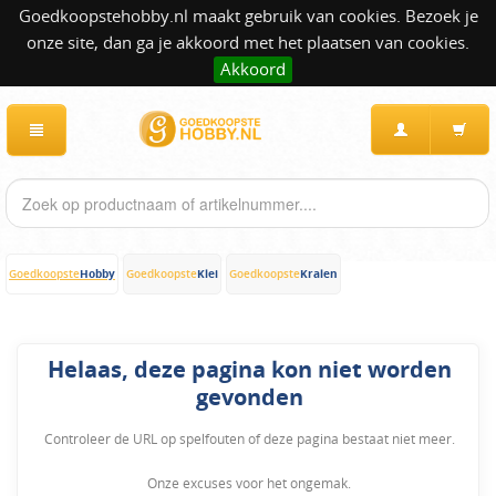
Goedkoopstehobby.nl maakt gebruik van cookies. Bezoek je
onze site, dan ga je akkoord met het plaatsen van cookies.
Akkoord
Hobby
Klei
Kralen
Goedkoopste
Goedkoopste
Goedkoopste
Helaas, deze pagina kon niet worden
gevonden
Controleer de URL op spelfouten of deze pagina bestaat niet meer.
Onze excuses voor het ongemak.