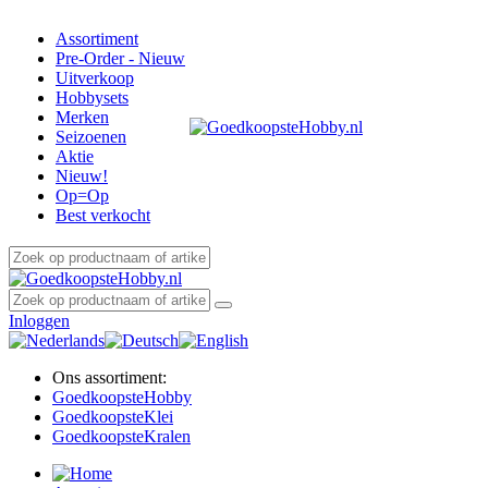
Assortiment
Pre-Order - Nieuw
Uitverkoop
Hobbysets
Merken
Seizoenen
Aktie
Nieuw!
Op=Op
Best verkocht
Inloggen
Ons assortiment:
Goedkoopste
Hobby
Goedkoopste
Klei
Goedkoopste
Kralen