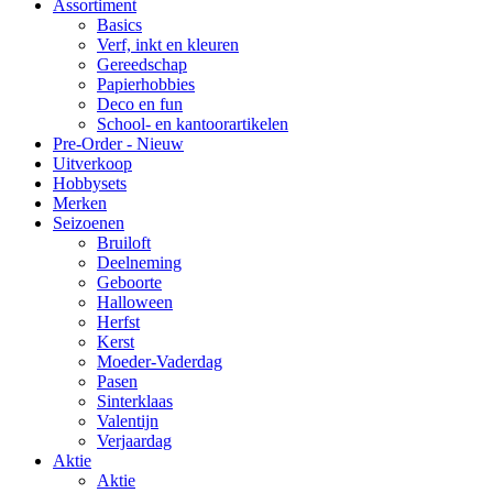
Assortiment
Basics
Verf, inkt en kleuren
Gereedschap
Papierhobbies
Deco en fun
School- en kantoorartikelen
Pre-Order - Nieuw
Uitverkoop
Hobbysets
Merken
Seizoenen
Bruiloft
Deelneming
Geboorte
Halloween
Herfst
Kerst
Moeder-Vaderdag
Pasen
Sinterklaas
Valentijn
Verjaardag
Aktie
Aktie