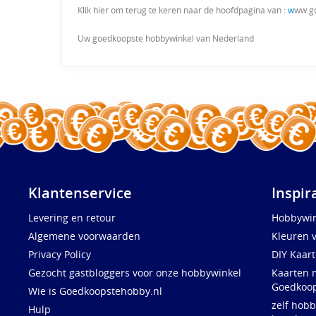
Klik hier om terug te keren naar de hoofdpagina van :
w
ww.g
Uw goedkoopste hobbywinkel van Nederland
Klantenservice
Inspir
Levering en retour
Hobbywin
Algemene voorwaarden
Kleuren 
Privacy Policy
DIY Kaar
Gezocht gastbloggers voor onze hobbywinkel
Kaarten 
Goedkoop
Wie is Goedkoopstehobby.nl
zelf hobb
Hulp