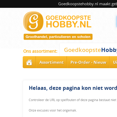
Goedkoopstehobby.nl maakt gebru
Hobb
Goedkoopste
Ons assortiment:
Assortiment
Pre-Order - Nieuw
U
Helaas, deze pagina kon niet wo
Controleer de URL op spelfouten of deze pagina bestaat niet
Onze excuses voor het ongemak.