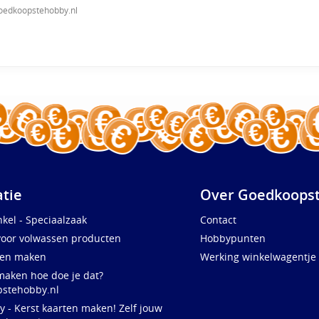
oedkoopstehobby.nl
atie
Over Goedkoopst
kel - Speciaalzaak
Contact
voor volwassen producten
Hobbypunten
ten maken
Werking winkelwagentje
maken hoe doe je dat?
stehobby.nl
y - Kerst kaarten maken! Zelf jouw