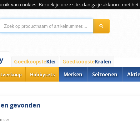
ik van cookies. Bezoek je onze site, dan ga je akkoord met het 
y
Goedkoopste
Klei
Goedkoopste
Kralen
Merken
Seizoenen
Akti
itverkoop
Hobbysets
rden gevonden
 meer.