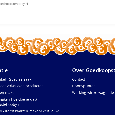
oedkoopstehobby.nl
atie
Over Goedkoopst
kel - Speciaalzaak
Contact
voor volwassen producten
Hobbypunten
ten maken
Werking winkelwagentje
maken hoe doe je dat?
stehobby.nl
y - Kerst kaarten maken! Zelf jouw