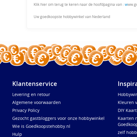
Klik hier om terug te keren naar de hoofdpagina van :
w
ww.g
Uw goedkoopste hobbywinkel van Nederland
Klantenservice
Inspir
Levering en retour
Hobbywin
Algemene voorwaarden
Kleuren 
Privacy Policy
DIY Kaar
Gezocht gastbloggers voor onze hobbywinkel
Kaarten 
Goedkoop
Wie is Goedkoopstehobby.nl
zelf hobb
Hulp