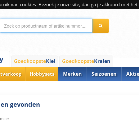
ik van cookies. Bezoek je onze site, dan ga je akkoord met het 
y
Goedkoopste
Klei
Goedkoopste
Kralen
Merken
Seizoenen
Akti
itverkoop
Hobbysets
rden gevonden
 meer.