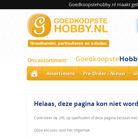
Goedkoopstehobby.nl maakt gebru
Hobb
Goedkoopste
Ons assortiment:
Assortiment
Pre-Order - Nieuw
U
Helaas, deze pagina kon niet wo
Controleer de URL op spelfouten of deze pagina bestaat niet
Onze excuses voor het ongemak.