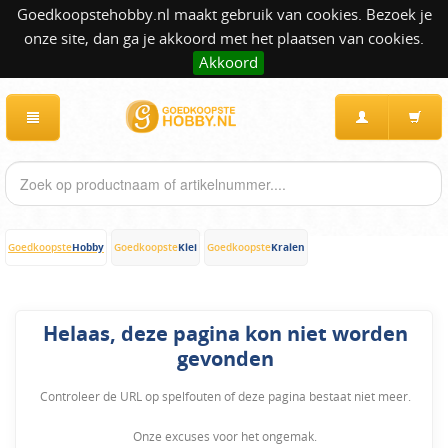
Goedkoopstehobby.nl maakt gebruik van cookies. Bezoek je
onze site, dan ga je akkoord met het plaatsen van cookies.
Akkoord
Hobby
Klei
Kralen
Goedkoopste
Goedkoopste
Goedkoopste
Helaas, deze pagina kon niet worden
gevonden
Controleer de URL op spelfouten of deze pagina bestaat niet meer.
Onze excuses voor het ongemak.