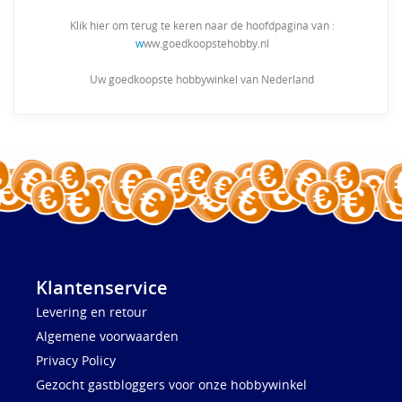
Klik hier om terug te keren naar de hoofdpagina van :
w
ww.goedkoopstehobby.nl
Uw goedkoopste hobbywinkel van Nederland
Klantenservice
Levering en retour
Algemene voorwaarden
Privacy Policy
Gezocht gastbloggers voor onze hobbywinkel