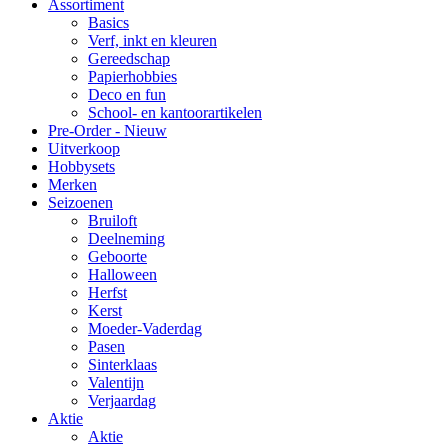
Assortiment
Basics
Verf, inkt en kleuren
Gereedschap
Papierhobbies
Deco en fun
School- en kantoorartikelen
Pre-Order - Nieuw
Uitverkoop
Hobbysets
Merken
Seizoenen
Bruiloft
Deelneming
Geboorte
Halloween
Herfst
Kerst
Moeder-Vaderdag
Pasen
Sinterklaas
Valentijn
Verjaardag
Aktie
Aktie