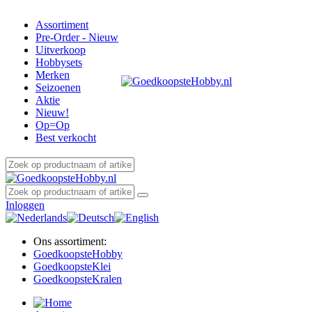
Assortiment
Pre-Order - Nieuw
Uitverkoop
Hobbysets
Merken
Seizoenen
Aktie
Nieuw!
Op=Op
Best verkocht
Inloggen
Ons assortiment:
Goedkoopste
Hobby
Goedkoopste
Klei
Goedkoopste
Kralen