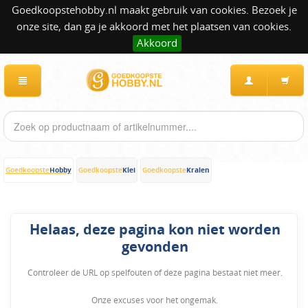
Goedkoopstehobby.nl maakt gebruik van cookies. Bezoek je
onze site, dan ga je akkoord met het plaatsen van cookies.
Akkoord
Hobby
Klei
Kralen
Goedkoopste
Goedkoopste
Goedkoopste
Helaas, deze pagina kon niet worden
gevonden
Controleer de URL op spelfouten of deze pagina bestaat niet meer.
Onze excuses voor het ongemak.