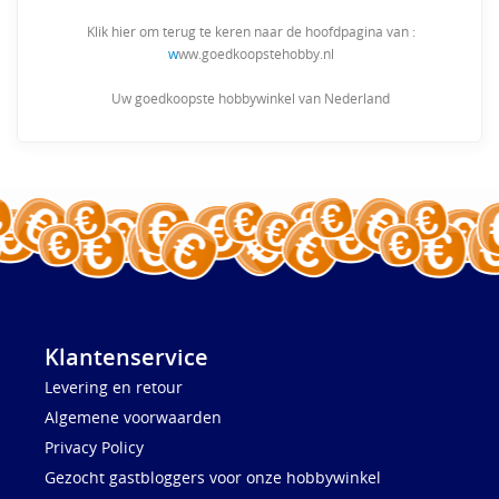
Klik hier om terug te keren naar de hoofdpagina van :
w
ww.goedkoopstehobby.nl
Uw goedkoopste hobbywinkel van Nederland
Klantenservice
Levering en retour
Algemene voorwaarden
Privacy Policy
Gezocht gastbloggers voor onze hobbywinkel