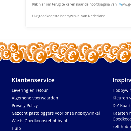
Klik hier om terug te keren naar de hoofdpagina van :
w
ww.g
Uw goedkoopste hobbywinkel van Nederland
Klantenservice
Inspir
Levering en retour
Hobbywin
Algemene voorwaarden
Kleuren 
Privacy Policy
DIY Kaar
Gezocht gastbloggers voor onze hobbywinkel
Kaarten 
Goedkoop
Wie is Goedkoopstehobby.nl
zelf hobb
Hulp