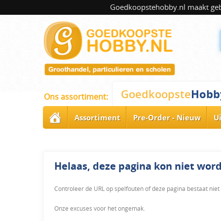
Goedkoopstehobby.nl maakt gebru
Hobb
Goedkoopste
Ons assortiment:
Assortiment
Pre-Order - Nieuw
U
Helaas, deze pagina kon niet wo
Controleer de URL op spelfouten of deze pagina bestaat niet
Onze excuses voor het ongemak.