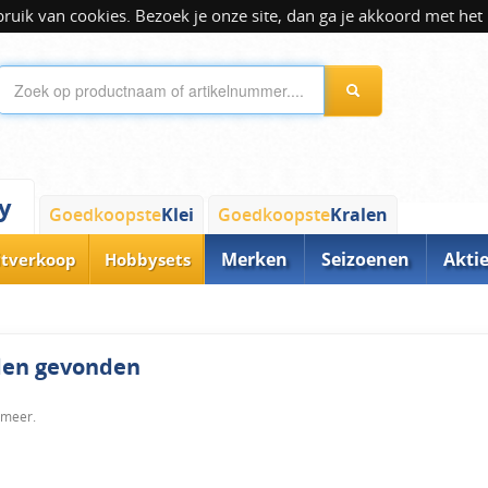
ik van cookies. Bezoek je onze site, dan ga je akkoord met het 
y
Goedkoopste
Klei
Goedkoopste
Kralen
Merken
Seizoenen
Akti
itverkoop
Hobbysets
rden gevonden
 meer.