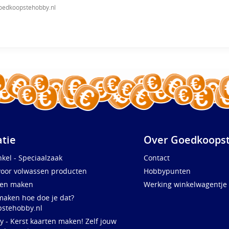
oedkoopstehobby.nl
atie
Over Goedkoopst
kel - Speciaalzaak
Contact
voor volwassen producten
Hobbypunten
ten maken
Werking winkelwagentje
maken hoe doe je dat?
stehobby.nl
y - Kerst kaarten maken! Zelf jouw