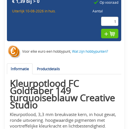
€ 1,39 bij > 0
Op vooraad
Uiterlijk 10-08-2026 in huis.
Aantal
Voor elke euro een hobbypunt,
Wat zijn hobbypunten?
Informatie
Productdetails
Kleurpotlood FC
Goldfaber 149
turquoiseblauw Creative
Studio
Kleurpotlood, 3,3 mm breukvaste kern, in hout gevat,
ronde uitvoering. hoogwaardige pigmenten met
voortreffelijke kleurkracht en lichtbestendigheid.