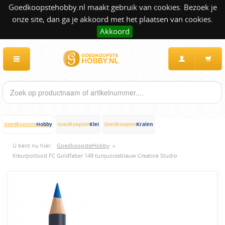
Goedkoopstehobby.nl maakt gebruik van cookies. Bezoek je
onze site, dan ga je akkoord met het plaatsen van cookies.
Akkoord
Hobby
Klei
Kralen
Goedkoopste
Goedkoopste
Goedkoopste
U bent nu hier:
GoedkoopsteHobby
»
Kleurpotlood FC Goldfaber 149 turquoiseblauw Creative Studio