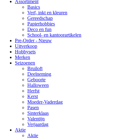
Assortiment
Basics
Verf, inkt en kleuren
Gereedschap
Papierhobbies
Deco en fun
School- en kantoorartikelen
Pre-Order - Nieuw
Uitverkoop
Hobbysets
Merken
Seizoenen
Bruiloft
Deelneming
Geboorte
Halloween
Herfst
Kerst
Moeder-Vaderdag
Pasen
Sinterklaas
Valentijn
Verjaardag
Aktie
Aktie