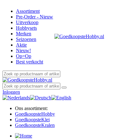
Assortiment
Pre-Order - Nieuw
Uitverkoop
Hobbysets
Merken
Seizoenen
Aktie
Nieuw!
Op=Op
Best verkocht
Inloggen
Ons assortiment:
Goedkoopste
Hobby
Goedkoopste
Klei
Goedkoopste
Kralen