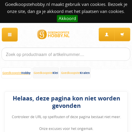
Goedkoopstehobby.nl maakt gebruik van cookies. Bezoek je
onze site, dan ga je akkoord met het plaatsen van cookies.
Akkoord
Hobby
Klei
Kralen
Goedkoopste
Goedkoopste
Goedkoopste
Helaas, deze pagina kon niet worden
gevonden
Controleer de URL op spelfouten of deze pagina bestaat niet meer.
Onze excuses voor het ongemak.