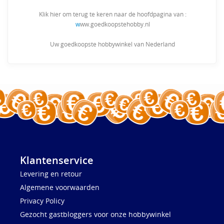
Klik hier om terug te keren naar de hoofdpagina van :
w
ww.goedkoopstehobby.nl
Uw goedkoopste hobbywinkel van Nederland
Klantenservice
Levering en retour
Algemene voorwaarden
Privacy Policy
Gezocht gastbloggers voor onze hobbywinkel