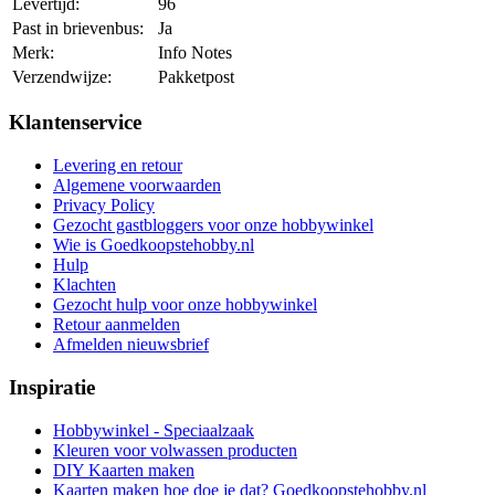
Levertijd:
96
Past in brievenbus:
Ja
Merk:
Info Notes
Verzendwijze:
Pakketpost
Klantenservice
Levering en retour
Algemene voorwaarden
Privacy Policy
Gezocht gastbloggers voor onze hobbywinkel
Wie is Goedkoopstehobby.nl
Hulp
Klachten
Gezocht hulp voor onze hobbywinkel
Retour aanmelden
Afmelden nieuwsbrief
Inspiratie
Hobbywinkel - Speciaalzaak
Kleuren voor volwassen producten
DIY Kaarten maken
Kaarten maken hoe doe je dat? Goedkoopstehobby.nl