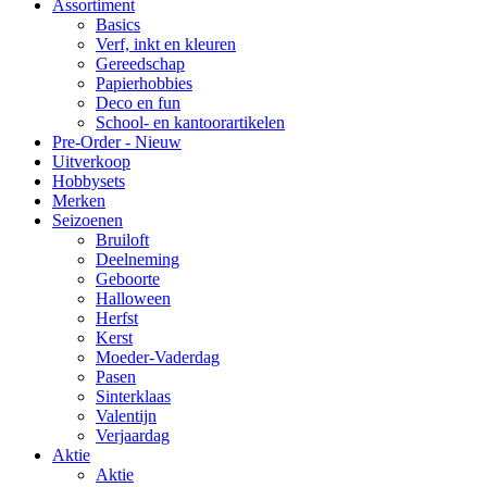
Assortiment
Basics
Verf, inkt en kleuren
Gereedschap
Papierhobbies
Deco en fun
School- en kantoorartikelen
Pre-Order - Nieuw
Uitverkoop
Hobbysets
Merken
Seizoenen
Bruiloft
Deelneming
Geboorte
Halloween
Herfst
Kerst
Moeder-Vaderdag
Pasen
Sinterklaas
Valentijn
Verjaardag
Aktie
Aktie