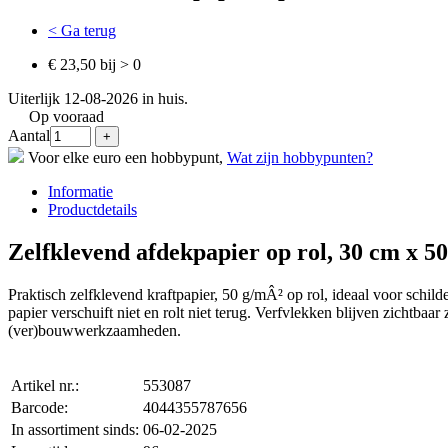
< Ga terug
€ 23,50 bij > 0
Uiterlijk 12-08-2026 in huis.
Op vooraad
Aantal
Voor elke euro een hobbypunt,
Wat zijn hobbypunten?
Informatie
Productdetails
Zelfklevend afdekpapier op rol, 30 cm x 5
Praktisch zelfklevend kraftpapier, 50 g/mÂ² op rol, ideaal voor schil
papier verschuift niet en rolt niet terug. Verfvlekken blijven zichtba
(ver)bouwwerkzaamheden.
Artikel nr.:
553087
Barcode:
4044355787656
In assortiment sinds:
06-02-2025