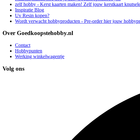
zelf hobby - Kerst kaarten maken! Zelf jouw kerstkaart knutsel
Inspiratie Blog
Uv Resin kopen?
Wordt verwacht hobbyproducten - Pre-order hier jouw hobbyp
Over Goedkoopstehobby.nl
Contact
Hobbypunten
Werking winkelwagentje
Volg ons