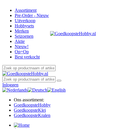
Assortiment
Pre-Order - Nieuw
Uitverkoop
Hobbysets
Merken
Seizoenen
Aktie
Nieuw!
Op=Op
Best verkocht
Inloggen
Ons assortiment:
Goedkoopste
Hobby
Goedkoopste
Klei
Goedkoopste
Kralen