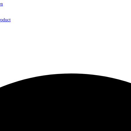
en
roduct