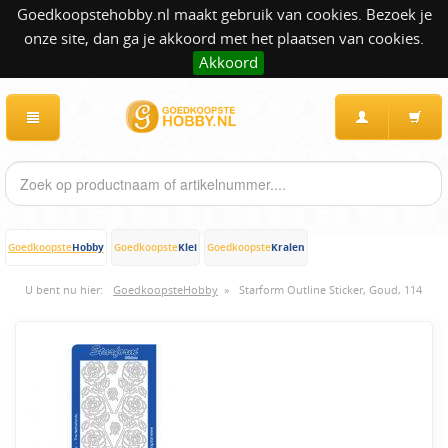
Goedkoopstehobby.nl maakt gebruik van cookies. Bezoek je
onze site, dan ga je akkoord met het plaatsen van cookies.
Akkoord
Hobby
Klei
Kralen
Goedkoopste
Goedkoopste
Goedkoopste
U bent nu hier:
GoedkoopsteHobby
»
Starform Outline Sticker, Goud, 114