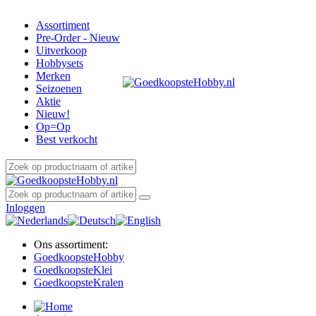
Assortiment
Pre-Order - Nieuw
Uitverkoop
Hobbysets
Merken
Seizoenen
Aktie
Nieuw!
Op=Op
Best verkocht
Inloggen
Ons assortiment:
Goedkoopste
Hobby
Goedkoopste
Klei
Goedkoopste
Kralen