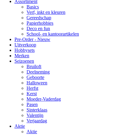
Assortiment
Basics
Verf, inkt en kleuren
Gereedschap
Papierhobbies
Deco en fun
School- en kantoorartikelen
Pre-Order - Nieuw
Uitverkoop
Hobbysets
Merken
Seizoenen
Bruiloft
Deelneming
Geboorte
Halloween
Herfst
Kerst
Moeder-Vaderdag
Pasen
Sinterklaas
Valentijn
Verjaardag
Aktie
Aktie