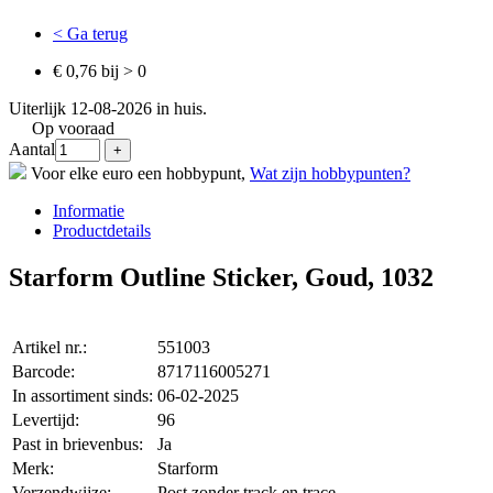
< Ga terug
€ 0,76 bij > 0
Uiterlijk 12-08-2026 in huis.
Op vooraad
Aantal
Voor elke euro een hobbypunt,
Wat zijn hobbypunten?
Informatie
Productdetails
Starform Outline Sticker, Goud, 1032
Artikel nr.:
551003
Barcode:
8717116005271
In assortiment sinds:
06-02-2025
Levertijd:
96
Past in brievenbus:
Ja
Merk:
Starform
Verzendwijze:
Post zonder track en trace