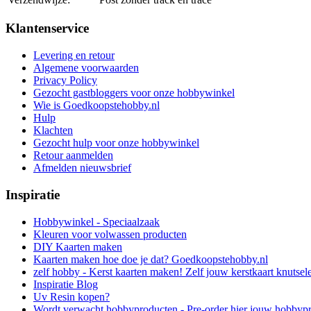
Klantenservice
Levering en retour
Algemene voorwaarden
Privacy Policy
Gezocht gastbloggers voor onze hobbywinkel
Wie is Goedkoopstehobby.nl
Hulp
Klachten
Gezocht hulp voor onze hobbywinkel
Retour aanmelden
Afmelden nieuwsbrief
Inspiratie
Hobbywinkel - Speciaalzaak
Kleuren voor volwassen producten
DIY Kaarten maken
Kaarten maken hoe doe je dat? Goedkoopstehobby.nl
zelf hobby - Kerst kaarten maken! Zelf jouw kerstkaart knutsel
Inspiratie Blog
Uv Resin kopen?
Wordt verwacht hobbyproducten - Pre-order hier jouw hobbyp