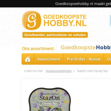
Goedkoopstehobby.nl maakt gebru
Hobb
Goedkoopste
Ons assortiment:
Assortiment
Pre-Order - Nieuw
U
U bent nu hier:
GoedkoopsteHobby
»
StazOn midi Cloudy Sky