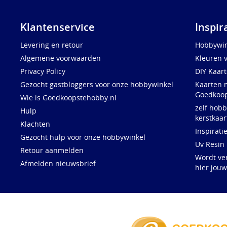
Klantenservice
Inspir
Levering en retour
Hobbywin
Algemene voorwaarden
Kleuren 
Privacy Policy
DIY Kaar
Gezocht gastbloggers voor onze hobbywinkel
Kaarten 
Goedkoop
Wie is Goedkoopstehobby.nl
zelf hobb
Hulp
kerstkaar
Klachten
Inspirati
Gezocht hulp voor onze hobbywinkel
Uv Resin
Retour aanmelden
Wordt ve
Afmelden nieuwsbrief
hier jou