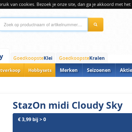
ik van cookies. Bezoek je onze site, dan ga je akkoord met het 
y
Goedkoopste
Klei
Goedkoopste
Kralen
Merken
Seizoenen
Akti
itverkoop
Hobbysets
StazOn midi Cloudy Sky
€ 3,99 bij > 0