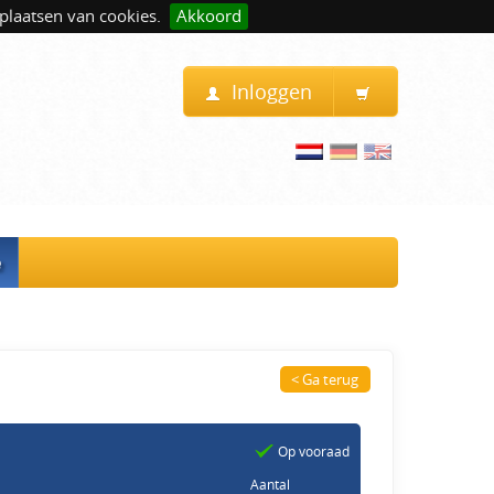
plaatsen van cookies.
Akkoord
Inloggen
e
< Ga terug
Op vooraad
Aantal