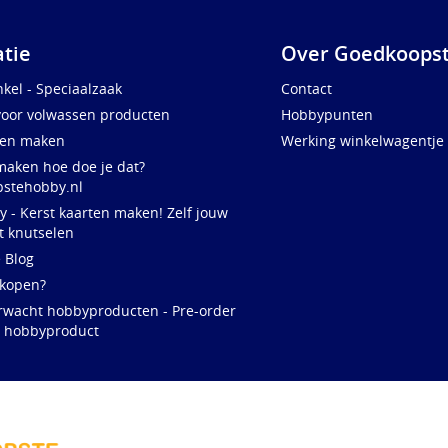
atie
Over Goedkoopst
kel - Speciaalzaak
Contact
voor volwassen producten
Hobbypunten
ten maken
Werking winkelwagentje
maken hoe doe je dat?
stehobby.nl
y - Kerst kaarten maken! Zelf jouw
t knutselen
e Blog
 kopen?
rwacht hobbyproducten - Pre-order
w hobbyproduct