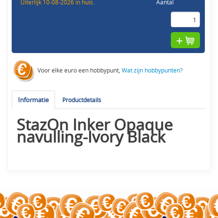
Uiterlijk 10-08-2026 in huis.
Aantal
Voor elke euro een hobbypunt,
Wat zijn hobbypunten?
Informatie
Productdetails
StazOn Inker Opaque
navulling-Ivory Black