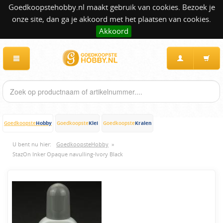
Goedkoopstehobby.nl maakt gebruik van cookies. Bezoek je
onze site, dan ga je akkoord met het plaatsen van cookies.
Akkoord
Hobby
Klei
Kralen
Goedkoopste
Goedkoopste
Goedkoopste
U bent nu hier:
GoedkoopsteHobby
»
StazOn Inker Opaque navulling-Ivory Black