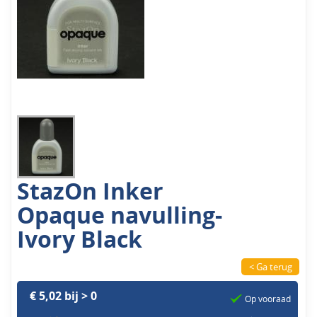
StazOn Inker
Opaque navulling-
Ivory Black
< Ga terug
€ 5,02 bij > 0
Op vooraad