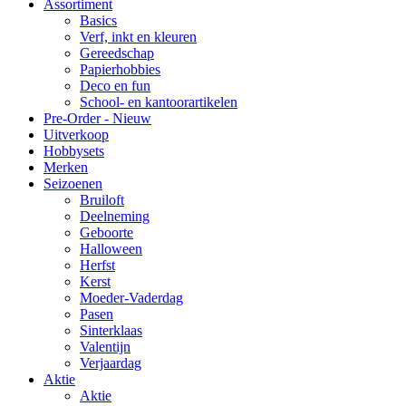
Assortiment
Basics
Verf, inkt en kleuren
Gereedschap
Papierhobbies
Deco en fun
School- en kantoorartikelen
Pre-Order - Nieuw
Uitverkoop
Hobbysets
Merken
Seizoenen
Bruiloft
Deelneming
Geboorte
Halloween
Herfst
Kerst
Moeder-Vaderdag
Pasen
Sinterklaas
Valentijn
Verjaardag
Aktie
Aktie