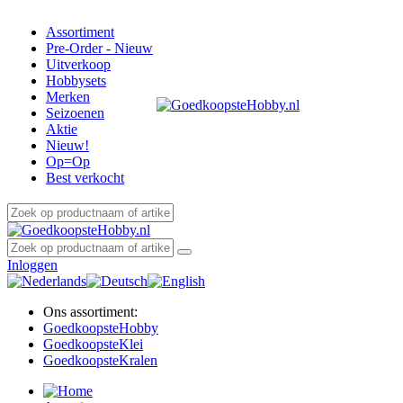
Assortiment
Pre-Order - Nieuw
Uitverkoop
Hobbysets
Merken
Seizoenen
Aktie
Nieuw!
Op=Op
Best verkocht
Inloggen
Ons assortiment:
Goedkoopste
Hobby
Goedkoopste
Klei
Goedkoopste
Kralen