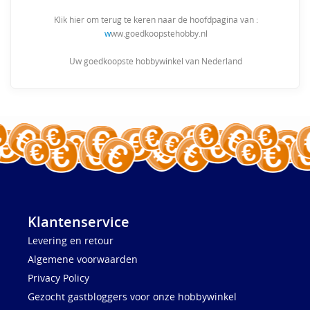
Klik hier om terug te keren naar de hoofdpagina van :
w
ww.goedkoopstehobby.nl
Uw goedkoopste hobbywinkel van Nederland
Klantenservice
Levering en retour
Algemene voorwaarden
Privacy Policy
Gezocht gastbloggers voor onze hobbywinkel