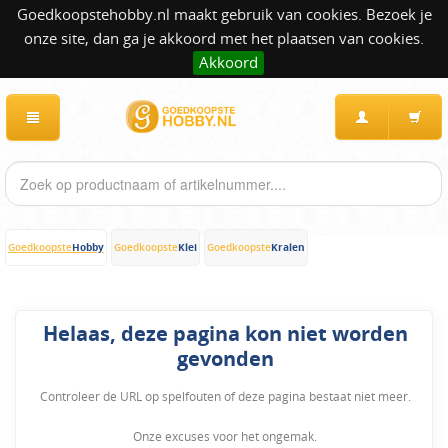
Goedkoopstehobby.nl maakt gebruik van cookies. Bezoek je
onze site, dan ga je akkoord met het plaatsen van cookies.
Akkoord
Hobby
Klei
Kralen
Goedkoopste
Goedkoopste
Goedkoopste
Helaas, deze pagina kon niet worden
gevonden
Controleer de URL op spelfouten of deze pagina bestaat niet meer.
Onze excuses voor het ongemak.