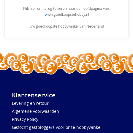
Klik hier om terug te keren naar de hoofdpagina van :
w
ww.goedkoopstehobby.nl
Uw goedkoopste hobbywinkel van Nederland
Klantenservice
Levering en retour
Algemene voorwaarden
Privacy Policy
Gezocht gastbloggers voor onze hobbywinkel