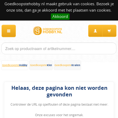
Goedkoopstehobby.nl maakt gebruik van cookies. Bezoek je
onze site, dan ga je akkoord met het plaatsen van cookies.
Akkoord
Hobby
Klei
Kralen
Goedkoopste
Goedkoopste
Goedkoopste
Helaas, deze pagina kon niet worden
gevonden
Controleer de URL op spelfouten of deze pagina bestaat niet meer.
Onze excuses voor het ongemak.