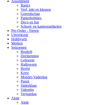
Assortiment
Basics
Verf, inkt en kleuren
Gereedschap
Papierhobbies
Deco en fun
School- en kantoorartikelen
Pre-Order - Nieuw
Uitverkoop
Hobbysets
Merken
Seizoenen
Bruiloft
Deelneming
Geboorte
Halloween
Herfst
Kerst
Moeder-Vaderdag
Pasen
Sinterklaas
Valentijn
Verjaardag
Aktie
Aktie