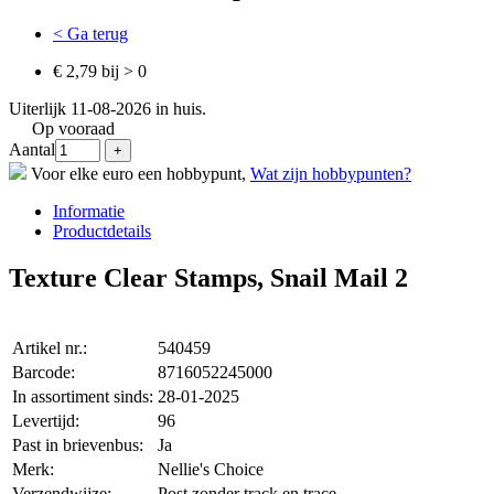
< Ga terug
€ 2,79 bij > 0
Uiterlijk 11-08-2026 in huis.
Op vooraad
Aantal
Voor elke euro een hobbypunt,
Wat zijn hobbypunten?
Informatie
Productdetails
Texture Clear Stamps, Snail Mail 2
Artikel nr.:
540459
Barcode:
8716052245000
In assortiment sinds:
28-01-2025
Levertijd:
96
Past in brievenbus:
Ja
Merk:
Nellie's Choice
Verzendwijze:
Post zonder track en trace