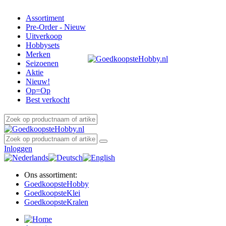
Assortiment
Pre-Order - Nieuw
Uitverkoop
Hobbysets
Merken
Seizoenen
Aktie
Nieuw!
Op=Op
Best verkocht
Inloggen
Ons assortiment:
Goedkoopste
Hobby
Goedkoopste
Klei
Goedkoopste
Kralen