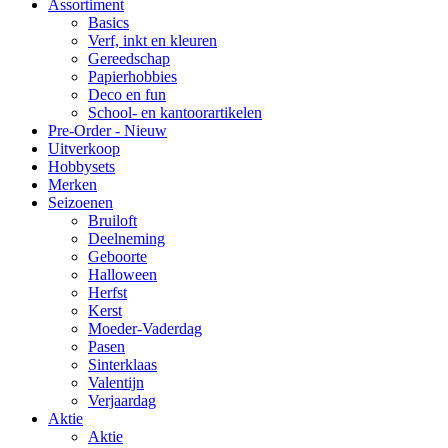
Assortiment
Basics
Verf, inkt en kleuren
Gereedschap
Papierhobbies
Deco en fun
School- en kantoorartikelen
Pre-Order - Nieuw
Uitverkoop
Hobbysets
Merken
Seizoenen
Bruiloft
Deelneming
Geboorte
Halloween
Herfst
Kerst
Moeder-Vaderdag
Pasen
Sinterklaas
Valentijn
Verjaardag
Aktie
Aktie