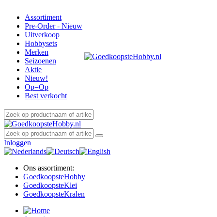
Assortiment
Pre-Order - Nieuw
Uitverkoop
Hobbysets
Merken
Seizoenen
Aktie
Nieuw!
Op=Op
Best verkocht
Inloggen
Ons assortiment:
Goedkoopste
Hobby
Goedkoopste
Klei
Goedkoopste
Kralen