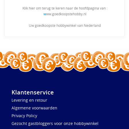
Klik hier om terug te keren naar de hoofdpagina van :
w
ww.goedkoopstehobby.nl
Uw goedkoopste hobbywinkel van Nederland
Klantenservice
Levering en retour
Algemene voorwaarden
Privacy Policy
Gezocht gastbloggers voor onze hobbywinkel