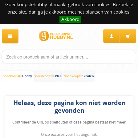
Goedkoopstehobby.nl maakt gebruik van cookies. Bezoek je
onze site, dan ga je akkoord met het plaatsen van cookies.
Akkoord
Hobby
Klei
Kralen
Goedkoopste
Goedkoopste
Goedkoopste
Helaas, deze pagina kon niet worden
gevonden
Controleer de URL op spelfouten of deze pagina bestaat niet meer.
Onze excuses voor het ongemak.