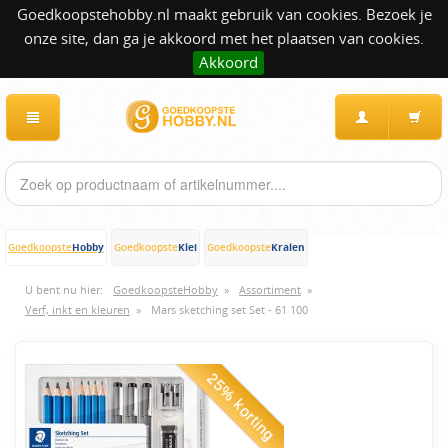
Goedkoopstehobby.nl maakt gebruik van cookies. Bezoek je
onze site, dan ga je akkoord met het plaatsen van cookies.
Akkoord
Hobby
Klei
Kralen
Goedkoopste
Goedkoopste
Goedkoopste
U bent nu hier:
GoedkoopsteHobby
»
Assortiment
»
Verf, inkt en kleuren
»
Mars sketching set Set - 61 100
25% korting