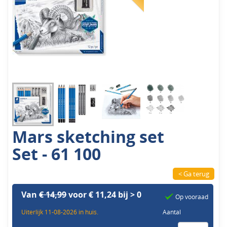
Mars sketching set
Set - 61 100
< Ga terug
Van
€ 14,99
voor € 11,24 bij > 0
Op vooraad
Uiterlijk 11-08-2026 in huis.
Aantal