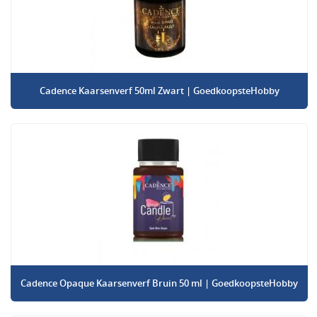
Cadence Kaarsenverf 50ml Zwart | GoedkoopsteHobby
Cadence Opaque Kaarsenverf Bruin 50 ml | GoedkoopsteHobby