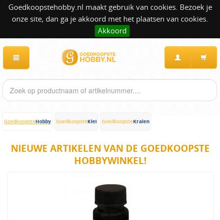
Goedkoopstehobby.nl maakt gebruik van cookies. Bezoek je
onze site, dan ga je akkoord met het plaatsen van cookies.
Akkoord
Hobby
Klei
Kralen
Goedkoopste
Goedkoopste
Goedkoopste
NIEUWE ARTIKELEN VAN DE GOEDKOOPSTE
HOBBYWINKEL!