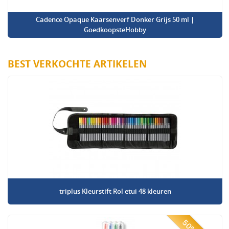
Cadence Opaque Kaarsenverf Donker Grijs 50 ml |
GoedkoopsteHobby
BEST VERKOCHTE ARTIKELEN
triplus Kleurstift Rol etui 48 kleuren