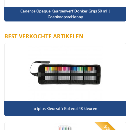
Cadence Opaque Kaarsenverf Donker Grijs 50 ml |
GoedkoopsteHobby
BEST VERKOCHTE ARTIKELEN
triplus Kleurstift Rol etui 48 kleuren