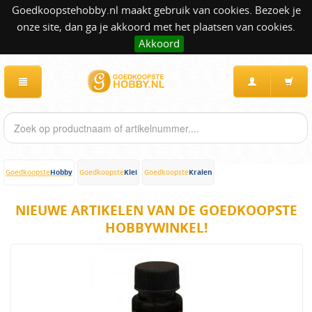
Goedkoopstehobby.nl maakt gebruik van cookies. Bezoek je
onze site, dan ga je akkoord met het plaatsen van cookies.
Akkoord
Hobby
Klei
Kralen
Goedkoopste
Goedkoopste
Goedkoopste
NIEUWE ARTIKELEN VAN DE GOEDKOOPSTE
HOBBYWINKEL!