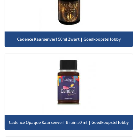
Cadence Kaarsenverf 50ml Zwart | GoedkoopsteHobby
Cadence Opaque Kaarsenverf Bruin 50 ml | GoedkoopsteHobby