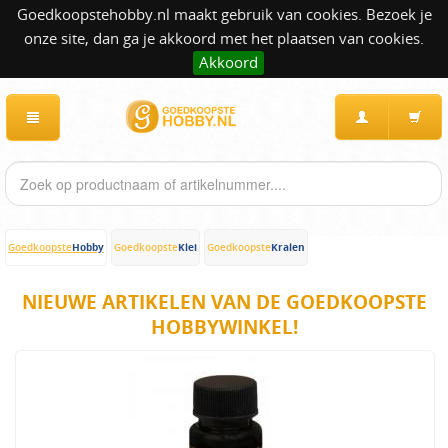
Goedkoopstehobby.nl maakt gebruik van cookies. Bezoek je
onze site, dan ga je akkoord met het plaatsen van cookies.
Akkoord
Hobby
Klei
Kralen
Goedkoopste
Goedkoopste
Goedkoopste
NIEUWE ARTIKELEN VAN DE GOEDKOOPSTE
HOBBYWINKEL!