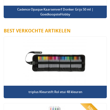
Cadence Opaque Kaarsenverf Donker Grijs 50 ml |
GoedkoopsteHobby
BEST VERKOCHTE ARTIKELEN
triplus Kleurstift Rol etui 48 kleuren