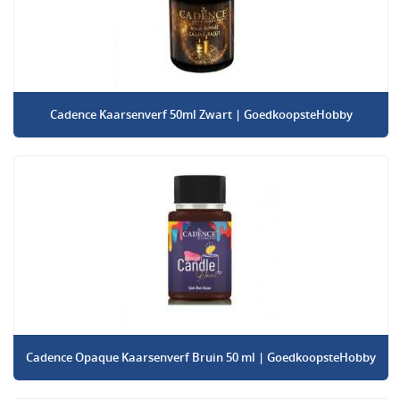
Cadence Kaarsenverf 50ml Zwart | GoedkoopsteHobby
Cadence Opaque Kaarsenverf Bruin 50 ml | GoedkoopsteHobby