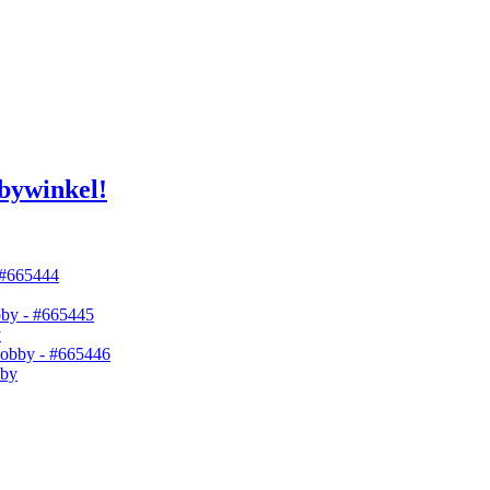
bywinkel!
y
bby