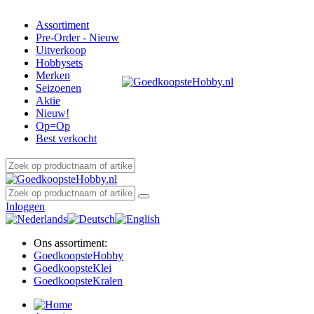
Assortiment
Pre-Order - Nieuw
Uitverkoop
Hobbysets
Merken
Seizoenen
Aktie
Nieuw!
Op=Op
Best verkocht
Inloggen
Ons assortiment:
Goedkoopste
Hobby
Goedkoopste
Klei
Goedkoopste
Kralen