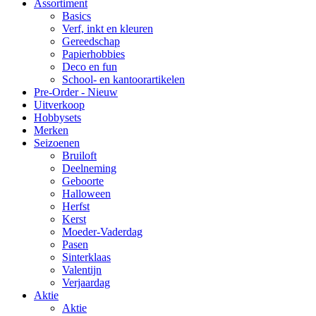
Assortiment
Basics
Verf, inkt en kleuren
Gereedschap
Papierhobbies
Deco en fun
School- en kantoorartikelen
Pre-Order - Nieuw
Uitverkoop
Hobbysets
Merken
Seizoenen
Bruiloft
Deelneming
Geboorte
Halloween
Herfst
Kerst
Moeder-Vaderdag
Pasen
Sinterklaas
Valentijn
Verjaardag
Aktie
Aktie