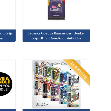
ht Grijs
Cadence Opaque Kaarsenverf Donker
by
Grijs 50 ml | GoedkoopsteHobby
15% korting