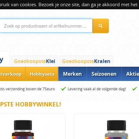
ik van cookies. Bezoek je onze site, dan ga je akkoord met het 
y
Goedkoopste
Klei
Goedkoopste
Kralen
Merken
Seizoenen
Akti
itverkoop
Hobbysets
tis verzending boven de 75euro
Levering vaak al de volgende dag!
PSTE HOBBYWINKEL!