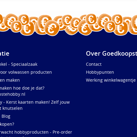
atie
Over Goedkoopst
kel - Speciaalzaak
Contact
voor volwassen producten
Hobbypunten
ten maken
Werking winkelwagentje
maken hoe doe je dat?
stehobby.nl
y - Kerst kaarten maken! Zelf jouw
t knutselen
e Blog
 kopen?
rwacht hobbyproducten - Pre-order