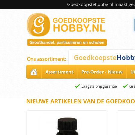
Goedkoopstehobby.nl maakt gebru
Hobb
Goedkoopste
Ons assortiment:
Assortiment
Pre-Order - Nieuw
U
Laagste prijsgarantie
Gra
NIEUWE ARTIKELEN VAN DE GOEDKOO