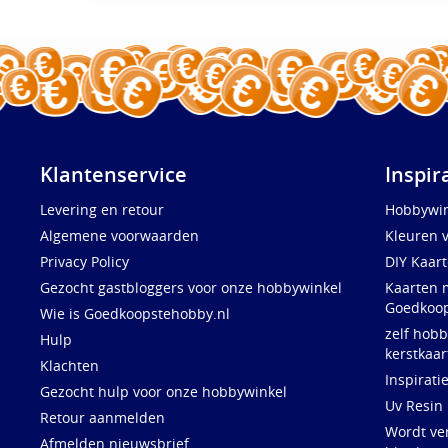
Klantenservice
Inspir
Levering en retour
Hobbywin
Algemene voorwaarden
Kleuren 
Privacy Policy
DIY Kaar
Gezocht gastbloggers voor onze hobbywinkel
Kaarten 
Goedkoop
Wie is Goedkoopstehobby.nl
zelf hobb
Hulp
kerstkaar
Klachten
Inspirati
Gezocht hulp voor onze hobbywinkel
Uv Resin
Retour aanmelden
Wordt ve
Afmelden nieuwsbrief