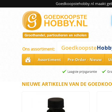
Goedkoopstehobby.nl maakt gebru
Hobb
Goedkoopste
Ons assortiment:
Assortiment
Pre-Order - Nieuw
U
Laagste prijsgarantie
Gra
NIEUWE ARTIKELEN VAN DE GOEDKOO