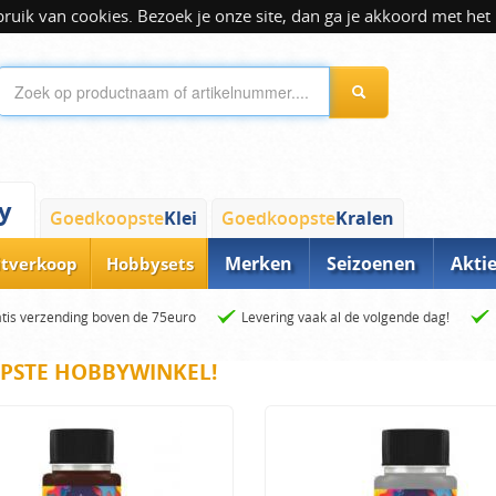
ik van cookies. Bezoek je onze site, dan ga je akkoord met het 
y
Goedkoopste
Klei
Goedkoopste
Kralen
Merken
Seizoenen
Akti
itverkoop
Hobbysets
tis verzending boven de 75euro
Levering vaak al de volgende dag!
PSTE HOBBYWINKEL!