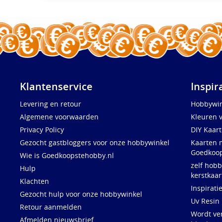
Klantenservice
Inspir
Levering en retour
Hobbywin
Algemene voorwaarden
Kleuren 
Privacy Policy
DIY Kaar
Gezocht gastbloggers voor onze hobbywinkel
Kaarten 
Goedkoop
Wie is Goedkoopstehobby.nl
zelf hobb
Hulp
kerstkaar
Klachten
Inspirati
Gezocht hulp voor onze hobbywinkel
Uv Resin
Retour aanmelden
Wordt ve
Afmelden nieuwsbrief