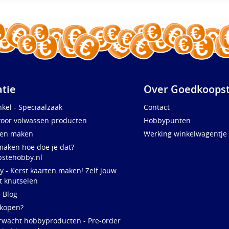
atie
Over Goedkoopst
kel - Speciaalzaak
Contact
voor volwassen producten
Hobbypunten
ten maken
Werking winkelwagentje
maken hoe doe je dat?
stehobby.nl
y - Kerst kaarten maken! Zelf jouw
t knutselen
e Blog
 kopen?
rwacht hobbyproducten - Pre-order