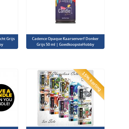
ht Grijs
Cadence Opaque Kaarsenverf Donker
by
Grijs 50 ml | GoedkoopsteHobby
15% korting