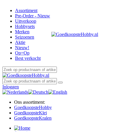
Assortiment
Pre-Order - Nieuw
Uitverkoop
Hobbysets
Merken
Seizoenen
Aktie
Nieuw!
Op=Op
Best verkocht
Inloggen
Ons assortiment:
Goedkoopste
Hobby
Goedkoopste
Klei
Goedkoopste
Kralen