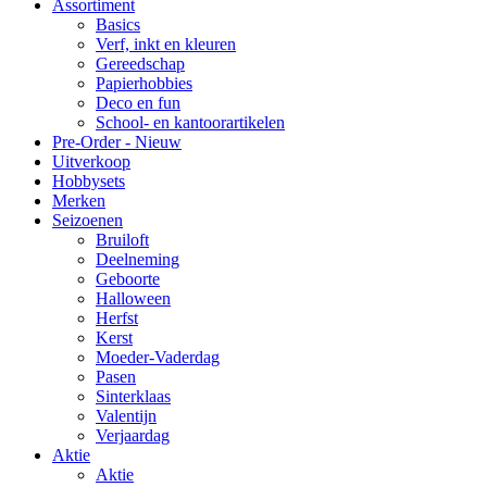
Assortiment
Basics
Verf, inkt en kleuren
Gereedschap
Papierhobbies
Deco en fun
School- en kantoorartikelen
Pre-Order - Nieuw
Uitverkoop
Hobbysets
Merken
Seizoenen
Bruiloft
Deelneming
Geboorte
Halloween
Herfst
Kerst
Moeder-Vaderdag
Pasen
Sinterklaas
Valentijn
Verjaardag
Aktie
Aktie