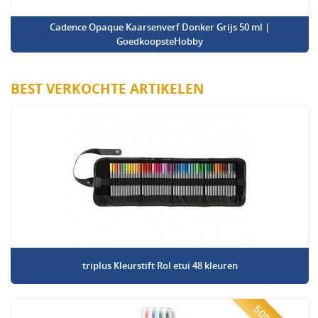
Cadence Opaque Kaarsenverf Donker Grijs 50 ml |
GoedkoopsteHobby
BEST VERKOCHTE ARTIKELEN
triplus Kleurstift Rol etui 48 kleuren