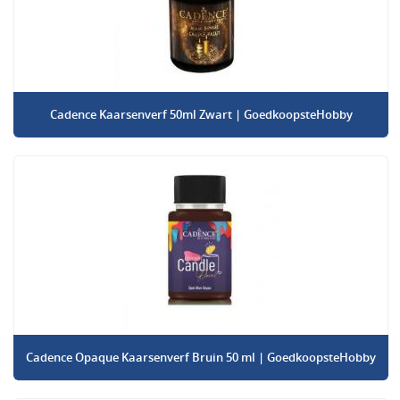
Cadence Kaarsenverf 50ml Zwart | GoedkoopsteHobby
Cadence Opaque Kaarsenverf Bruin 50 ml | GoedkoopsteHobby