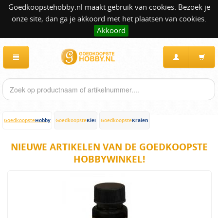
Goedkoopstehobby.nl maakt gebruik van cookies. Bezoek je
onze site, dan ga je akkoord met het plaatsen van cookies.
Akkoord
Hobby
Klei
Kralen
Goedkoopste
Goedkoopste
Goedkoopste
NIEUWE ARTIKELEN VAN DE GOEDKOOPSTE
HOBBYWINKEL!