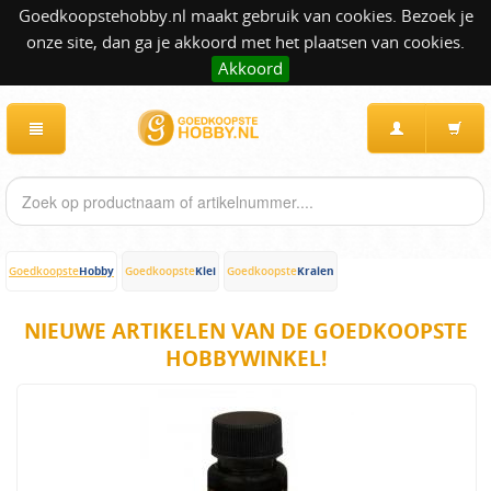
Goedkoopstehobby.nl maakt gebruik van cookies. Bezoek je
onze site, dan ga je akkoord met het plaatsen van cookies.
Akkoord
Hobby
Klei
Kralen
Goedkoopste
Goedkoopste
Goedkoopste
NIEUWE ARTIKELEN VAN DE GOEDKOOPSTE
HOBBYWINKEL!