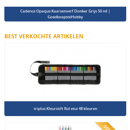
Cadence Opaque Kaarsenverf Donker Grijs 50 ml |
GoedkoopsteHobby
BEST VERKOCHTE ARTIKELEN
triplus Kleurstift Rol etui 48 kleuren