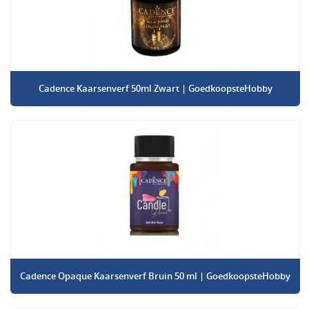
Cadence Kaarsenverf 50ml Zwart | GoedkoopsteHobby
Cadence Opaque Kaarsenverf Bruin 50 ml | GoedkoopsteHobby