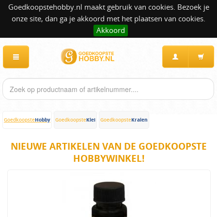
Goedkoopstehobby.nl maakt gebruik van cookies. Bezoek je
onze site, dan ga je akkoord met het plaatsen van cookies.
Akkoord
Hobby
Klei
Kralen
Goedkoopste
Goedkoopste
Goedkoopste
NIEUWE ARTIKELEN VAN DE GOEDKOOPSTE
HOBBYWINKEL!