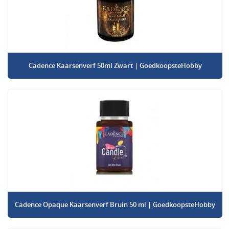
Cadence Kaarsenverf 50ml Zwart | GoedkoopsteHobby
Cadence Opaque Kaarsenverf Bruin 50 ml | GoedkoopsteHobby