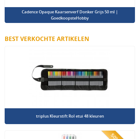
Cadence Opaque Kaarsenverf Donker Grijs 50 ml |
GoedkoopsteHobby
BEST VERKOCHTE ARTIKELEN
triplus Kleurstift Rol etui 48 kleuren