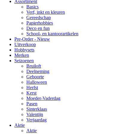
Assortiment
Basics
Verf, inkt en kleuren
Gereedschap
Papierhobbies
Deco en fun
School- en kantoorartikelen
Pre-Order - Nieuw
Uitverkoop
Hobbysets
Merken
Seizoenen
Bruiloft
Deelneming
Geboorte
Halloween
Herfst
Kerst
Moeder-Vaderdag
Pasen
Sinterklaas
Valentijn
Verjaardag
Aktie
Aktie