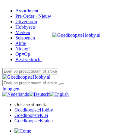
Assortiment
Pre-Order - Nieuw
Uitverkoop
Hobbysets
Merken
Seizoenen
Aktie
Nieuw!
Op=Op
Best verkocht
Inloggen
Ons assortiment:
Goedkoopste
Hobby
Goedkoopste
Klei
Goedkoopste
Kralen