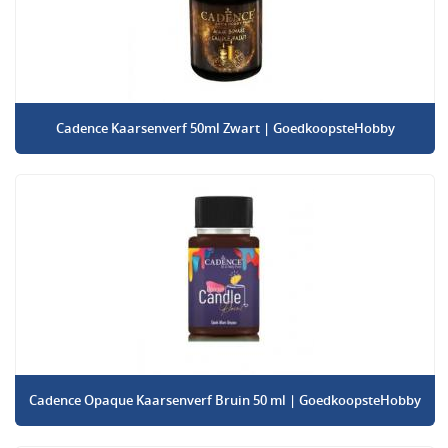
Cadence Kaarsenverf 50ml Zwart | GoedkoopsteHobby
Cadence Opaque Kaarsenverf Bruin 50 ml | GoedkoopsteHobby