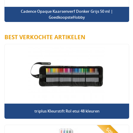
Cadence Opaque Kaarsenverf Donker Grijs 50 ml |
GoedkoopsteHobby
BEST VERKOCHTE ARTIKELEN
triplus Kleurstift Rol etui 48 kleuren