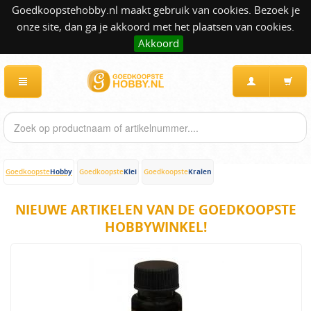
Goedkoopstehobby.nl maakt gebruik van cookies. Bezoek je
onze site, dan ga je akkoord met het plaatsen van cookies.
Akkoord
Hobby
Klei
Kralen
Goedkoopste
Goedkoopste
Goedkoopste
NIEUWE ARTIKELEN VAN DE GOEDKOOPSTE
HOBBYWINKEL!