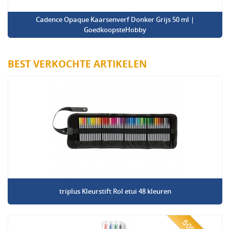
Cadence Opaque Kaarsenverf Donker Grijs 50 ml |
GoedkoopsteHobby
BEST VERKOCHTE ARTIKELEN
triplus Kleurstift Rol etui 48 kleuren