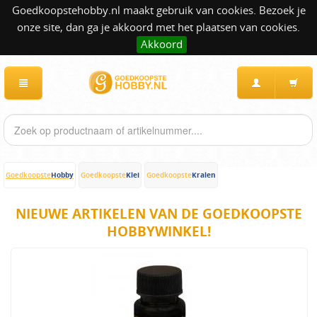
Goedkoopstehobby.nl maakt gebruik van cookies. Bezoek je
onze site, dan ga je akkoord met het plaatsen van cookies.
Akkoord
Hobby
Klei
Kralen
Goedkoopste
Goedkoopste
Goedkoopste
NIEUWE ARTIKELEN VAN DE GOEDKOOPSTE
HOBBYWINKEL!