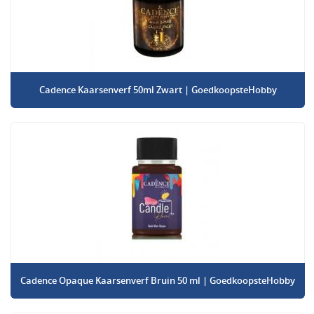
Cadence Kaarsenverf 50ml Zwart | GoedkoopsteHobby
Cadence Opaque Kaarsenverf Bruin 50 ml | GoedkoopsteHobby