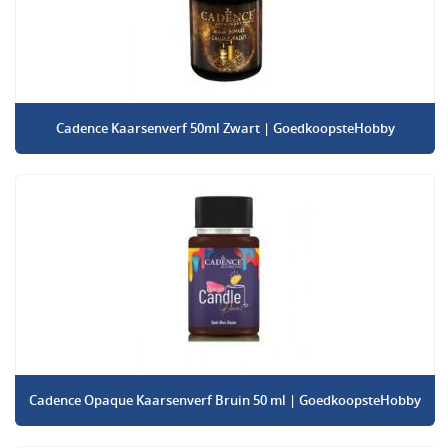
Cadence Kaarsenverf 50ml Zwart | GoedkoopsteHobby
Cadence Opaque Kaarsenverf Bruin 50 ml | GoedkoopsteHobby