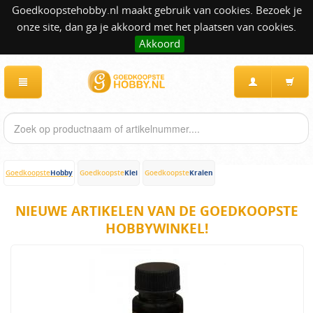
Goedkoopstehobby.nl maakt gebruik van cookies. Bezoek je
onze site, dan ga je akkoord met het plaatsen van cookies.
Akkoord
Hobby
Klei
Kralen
Goedkoopste
Goedkoopste
Goedkoopste
NIEUWE ARTIKELEN VAN DE GOEDKOOPSTE
HOBBYWINKEL!