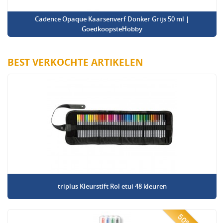
Cadence Opaque Kaarsenverf Donker Grijs 50 ml |
GoedkoopsteHobby
BEST VERKOCHTE ARTIKELEN
triplus Kleurstift Rol etui 48 kleuren