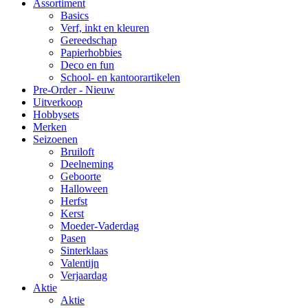
Assortiment
Basics
Verf, inkt en kleuren
Gereedschap
Papierhobbies
Deco en fun
School- en kantoorartikelen
Pre-Order - Nieuw
Uitverkoop
Hobbysets
Merken
Seizoenen
Bruiloft
Deelneming
Geboorte
Halloween
Herfst
Kerst
Moeder-Vaderdag
Pasen
Sinterklaas
Valentijn
Verjaardag
Aktie
Aktie