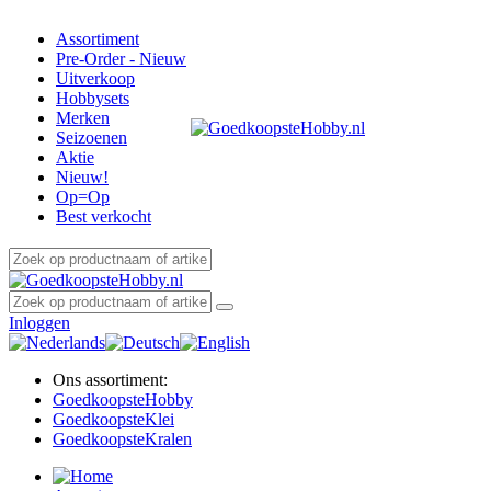
Assortiment
Pre-Order - Nieuw
Uitverkoop
Hobbysets
Merken
Seizoenen
Aktie
Nieuw!
Op=Op
Best verkocht
Inloggen
Ons assortiment:
Goedkoopste
Hobby
Goedkoopste
Klei
Goedkoopste
Kralen