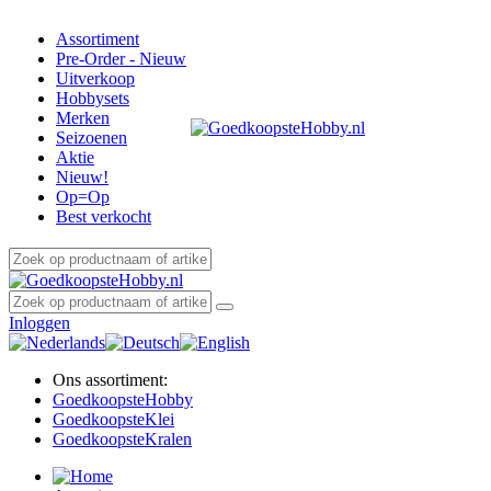
Assortiment
Pre-Order - Nieuw
Uitverkoop
Hobbysets
Merken
Seizoenen
Aktie
Nieuw!
Op=Op
Best verkocht
Inloggen
Ons assortiment:
Goedkoopste
Hobby
Goedkoopste
Klei
Goedkoopste
Kralen