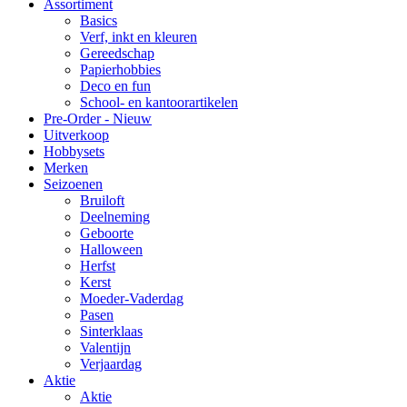
Assortiment
Basics
Verf, inkt en kleuren
Gereedschap
Papierhobbies
Deco en fun
School- en kantoorartikelen
Pre-Order - Nieuw
Uitverkoop
Hobbysets
Merken
Seizoenen
Bruiloft
Deelneming
Geboorte
Halloween
Herfst
Kerst
Moeder-Vaderdag
Pasen
Sinterklaas
Valentijn
Verjaardag
Aktie
Aktie