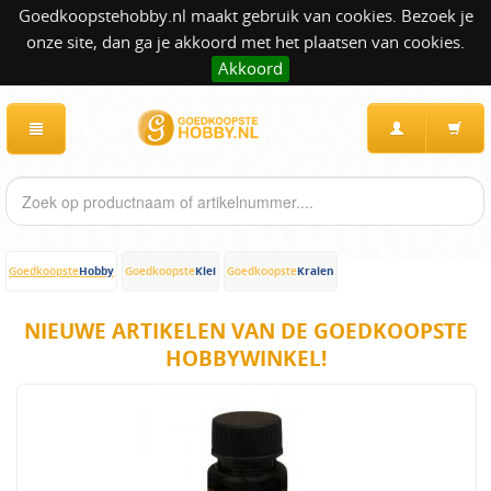
Goedkoopstehobby.nl maakt gebruik van cookies. Bezoek je
onze site, dan ga je akkoord met het plaatsen van cookies.
Akkoord
Hobby
Klei
Kralen
Goedkoopste
Goedkoopste
Goedkoopste
NIEUWE ARTIKELEN VAN DE GOEDKOOPSTE
HOBBYWINKEL!