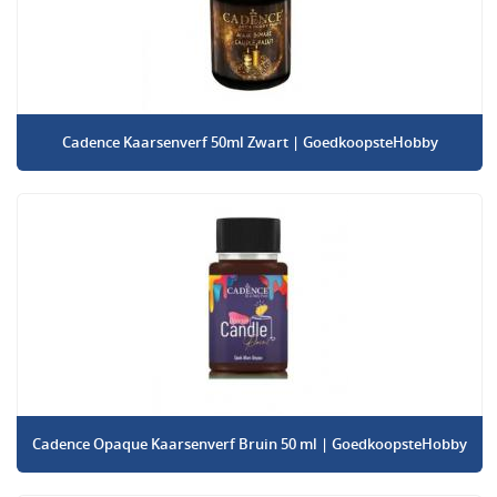
Cadence Kaarsenverf 50ml Zwart | GoedkoopsteHobby
Cadence Opaque Kaarsenverf Bruin 50 ml | GoedkoopsteHobby