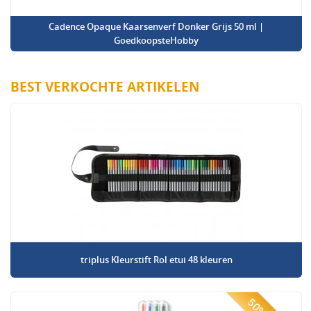
Cadence Opaque Kaarsenverf Donker Grijs 50 ml |
GoedkoopsteHobby
BEST VERKOCHTE ARTIKELEN
triplus Kleurstift Rol etui 48 kleuren