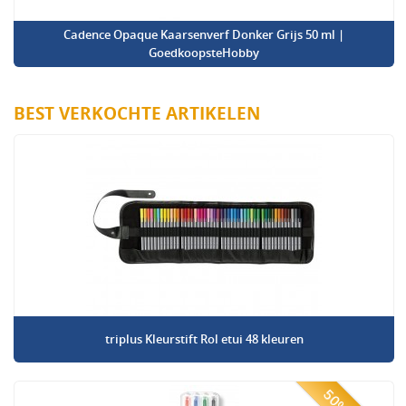
Cadence Opaque Kaarsenverf Donker Grijs 50 ml |
GoedkoopsteHobby
BEST VERKOCHTE ARTIKELEN
triplus Kleurstift Rol etui 48 kleuren