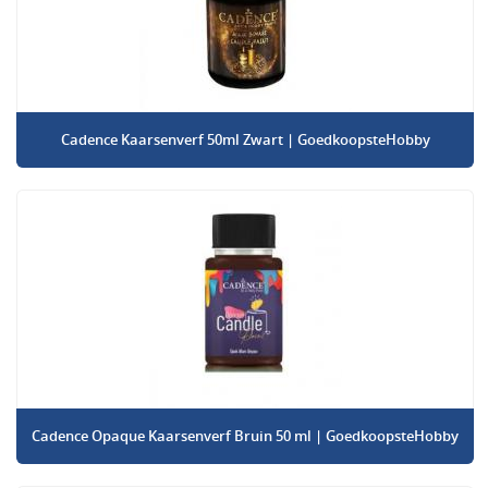
Cadence Kaarsenverf 50ml Zwart | GoedkoopsteHobby
Cadence Opaque Kaarsenverf Bruin 50 ml | GoedkoopsteHobby