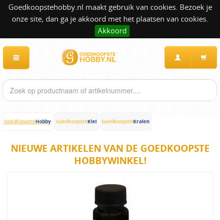
Goedkoopstehobby.nl maakt gebruik van cookies. Bezoek je
onze site, dan ga je akkoord met het plaatsen van cookies.
Akkoord
Hobby
Klei
Kralen
Goedkoopste
Goedkoopste
Goedkoopste
NIEUWE ARTIKELEN VAN DE GOEDKOOPSTE
HOBBYWINKEL!