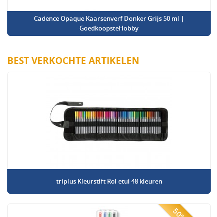
Cadence Opaque Kaarsenverf Donker Grijs 50 ml |
GoedkoopsteHobby
BEST VERKOCHTE ARTIKELEN
triplus Kleurstift Rol etui 48 kleuren