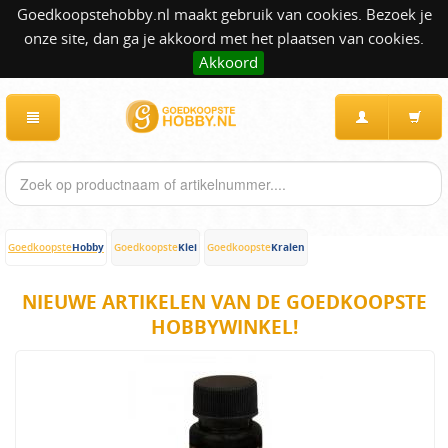
Goedkoopstehobby.nl maakt gebruik van cookies. Bezoek je
onze site, dan ga je akkoord met het plaatsen van cookies.
Akkoord
Hobby
Klei
Kralen
Goedkoopste
Goedkoopste
Goedkoopste
NIEUWE ARTIKELEN VAN DE GOEDKOOPSTE
HOBBYWINKEL!