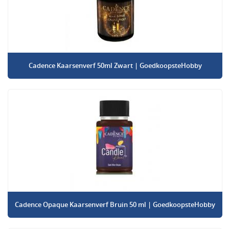
Cadence Kaarsenverf 50ml Zwart | GoedkoopsteHobby
Cadence Opaque Kaarsenverf Bruin 50 ml | GoedkoopsteHobby