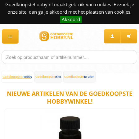
Goedkoopstehobby.nl maakt gebruik van cookies. Bezoek je
onze site, dan ga je akkoord met het plaatsen van cookies.
Akkoord
Hobby
Klei
Kralen
Goedkoopste
Goedkoopste
Goedkoopste
NIEUWE ARTIKELEN VAN DE GOEDKOOPSTE
HOBBYWINKEL!