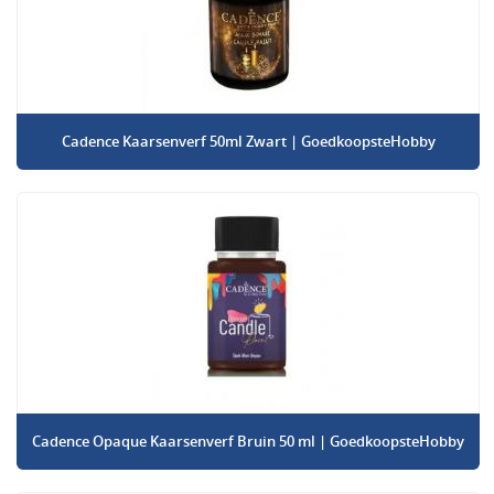
Cadence Kaarsenverf 50ml Zwart | GoedkoopsteHobby
Cadence Opaque Kaarsenverf Bruin 50 ml | GoedkoopsteHobby