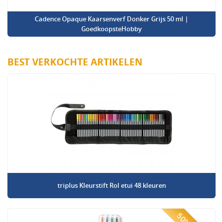
Cadence Opaque Kaarsenverf Donker Grijs 50 ml |
GoedkoopsteHobby
BEST VERKOCHTE ARTIKELEN
triplus Kleurstift Rol etui 48 kleuren