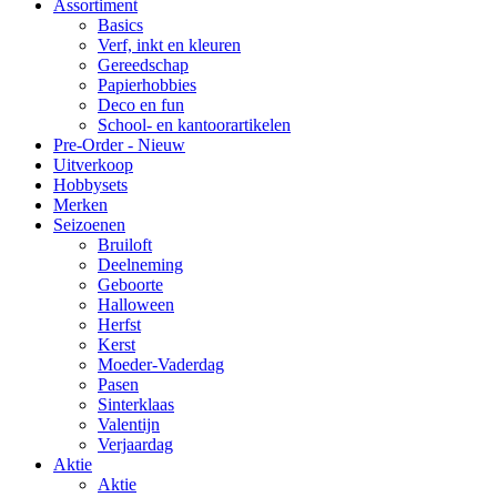
Assortiment
Basics
Verf, inkt en kleuren
Gereedschap
Papierhobbies
Deco en fun
School- en kantoorartikelen
Pre-Order - Nieuw
Uitverkoop
Hobbysets
Merken
Seizoenen
Bruiloft
Deelneming
Geboorte
Halloween
Herfst
Kerst
Moeder-Vaderdag
Pasen
Sinterklaas
Valentijn
Verjaardag
Aktie
Aktie