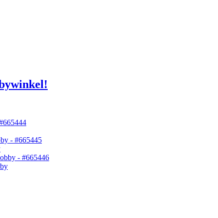
bywinkel!
y
bby