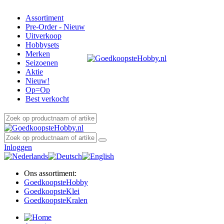
Assortiment
Pre-Order - Nieuw
Uitverkoop
Hobbysets
Merken
Seizoenen
Aktie
Nieuw!
Op=Op
Best verkocht
Inloggen
Ons assortiment:
Goedkoopste
Hobby
Goedkoopste
Klei
Goedkoopste
Kralen