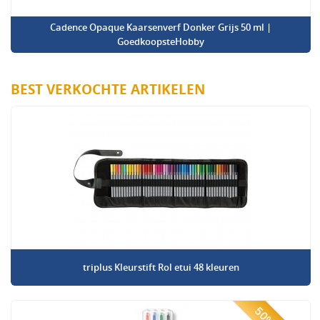
Cadence Opaque Kaarsenverf Donker Grijs 50 ml |
GoedkoopsteHobby
BEST VERKOCHTE ARTIKELEN
triplus Kleurstift Rol etui 48 kleuren