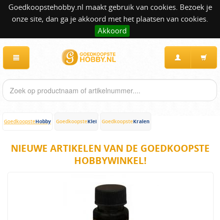
Goedkoopstehobby.nl maakt gebruik van cookies. Bezoek je
onze site, dan ga je akkoord met het plaatsen van cookies.
Akkoord
Hobby
Klei
Kralen
Goedkoopste
Goedkoopste
Goedkoopste
NIEUWE ARTIKELEN VAN DE GOEDKOOPSTE
HOBBYWINKEL!