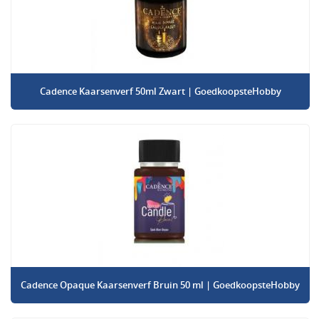
Cadence Kaarsenverf 50ml Zwart | GoedkoopsteHobby
Cadence Opaque Kaarsenverf Bruin 50 ml | GoedkoopsteHobby