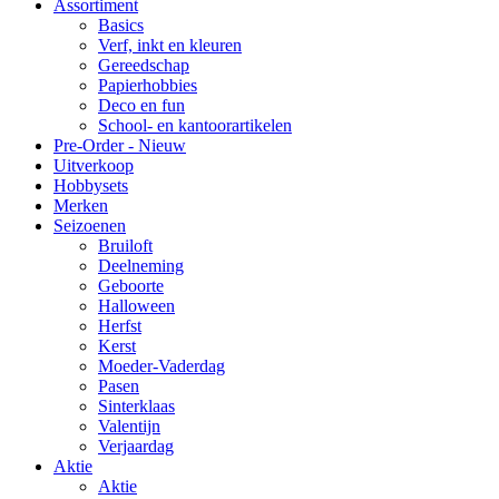
Assortiment
Basics
Verf, inkt en kleuren
Gereedschap
Papierhobbies
Deco en fun
School- en kantoorartikelen
Pre-Order - Nieuw
Uitverkoop
Hobbysets
Merken
Seizoenen
Bruiloft
Deelneming
Geboorte
Halloween
Herfst
Kerst
Moeder-Vaderdag
Pasen
Sinterklaas
Valentijn
Verjaardag
Aktie
Aktie