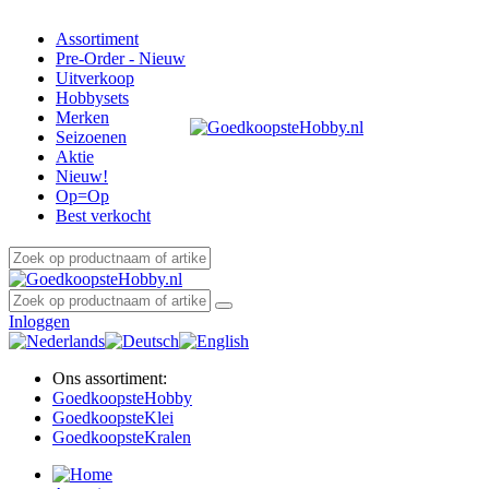
Assortiment
Pre-Order - Nieuw
Uitverkoop
Hobbysets
Merken
Seizoenen
Aktie
Nieuw!
Op=Op
Best verkocht
Inloggen
Ons assortiment:
Goedkoopste
Hobby
Goedkoopste
Klei
Goedkoopste
Kralen