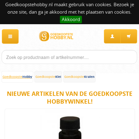
Goedkoopstehobby.nl maakt gebruik van cookies. Bezoek je
onze site, dan ga je akkoord met het plaatsen van cookies.
Akkoord
Hobby
Klei
Kralen
Goedkoopste
Goedkoopste
Goedkoopste
NIEUWE ARTIKELEN VAN DE GOEDKOOPSTE
HOBBYWINKEL!