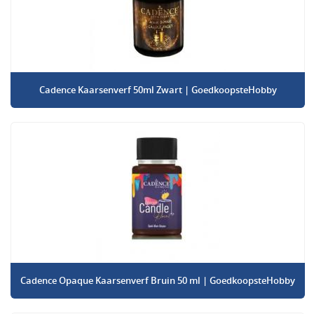
Cadence Kaarsenverf 50ml Zwart | GoedkoopsteHobby
Cadence Opaque Kaarsenverf Bruin 50 ml | GoedkoopsteHobby