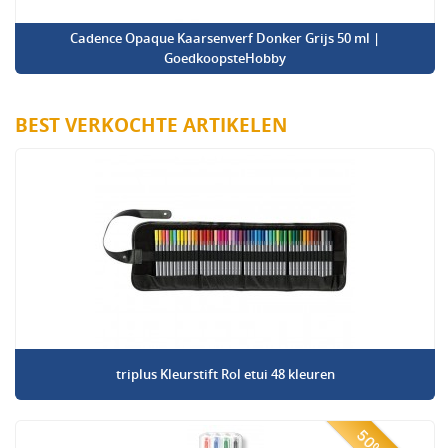
Cadence Opaque Kaarsenverf Donker Grijs 50 ml |
GoedkoopsteHobby
BEST VERKOCHTE ARTIKELEN
triplus Kleurstift Rol etui 48 kleuren