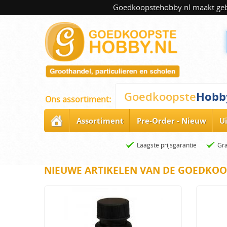
Goedkoopstehobby.nl maakt gebru
Hobb
Goedkoopste
Ons assortiment:
Assortiment
Pre-Order - Nieuw
U
Laagste prijsgarantie
Gra
NIEUWE ARTIKELEN VAN DE GOEDKOO