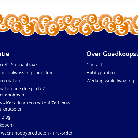
atie
Over Goedkoopst
kel - Speciaalzaak
Contact
voor volwassen producten
Hobbypunten
ten maken
Werking winkelwagentje
maken hoe doe je dat?
stehobby.nl
y - Kerst kaarten maken! Zelf jouw
t knutselen
e Blog
 kopen?
rwacht hobbyproducten - Pre-order