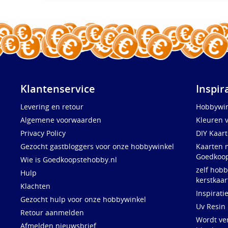
Klantenservice
Inspir
Levering en retour
Hobbywin
Algemene voorwaarden
Kleuren 
Privacy Policy
DIY Kaar
Gezocht gastbloggers voor onze hobbywinkel
Kaarten 
Goedkoop
Wie is Goedkoopstehobby.nl
zelf hobb
Hulp
kerstkaar
Klachten
Inspirati
Gezocht hulp voor onze hobbywinkel
Uv Resin
Retour aanmelden
Wordt ve
Afmelden nieuwsbrief