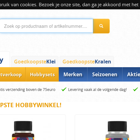
ik van cookies. Bezoek je onze site, dan ga je akkoord met het 
y
Goedkoopste
Klei
Goedkoopste
Kralen
Merken
Seizoenen
Akti
itverkoop
Hobbysets
tis verzending boven de 75euro
Levering vaak al de volgende dag!
PSTE HOBBYWINKEL!