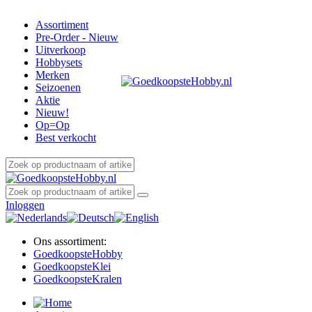
Assortiment
Pre-Order - Nieuw
Uitverkoop
Hobbysets
Merken
Seizoenen
Aktie
Nieuw!
Op=Op
Best verkocht
Inloggen
Ons assortiment:
Goedkoopste
Hobby
Goedkoopste
Klei
Goedkoopste
Kralen