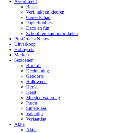
Assortiment
Basics
Verf, inkt en kleuren
Gereedschap
Papierhobbies
Deco en fun
School- en kantoorartikelen
Pre-Order - Nieuw
Uitverkoop
Hobbysets
Merken
Seizoenen
Bruiloft
Deelneming
Geboorte
Halloween
Herfst
Kerst
Moeder-Vaderdag
Pasen
Sinterklaas
Valentijn
Verjaardag
Aktie
Aktie