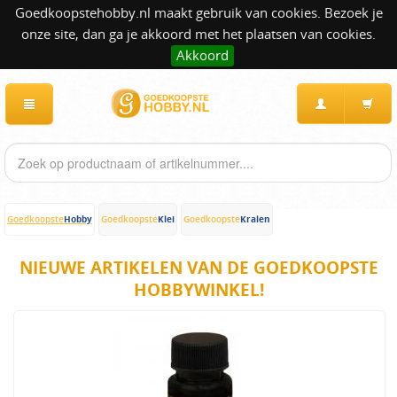
Goedkoopstehobby.nl maakt gebruik van cookies. Bezoek je
onze site, dan ga je akkoord met het plaatsen van cookies.
Akkoord
Hobby
Klei
Kralen
Goedkoopste
Goedkoopste
Goedkoopste
NIEUWE ARTIKELEN VAN DE GOEDKOOPSTE
HOBBYWINKEL!