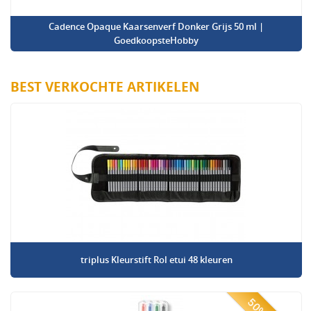
Cadence Opaque Kaarsenverf Donker Grijs 50 ml |
GoedkoopsteHobby
BEST VERKOCHTE ARTIKELEN
triplus Kleurstift Rol etui 48 kleuren