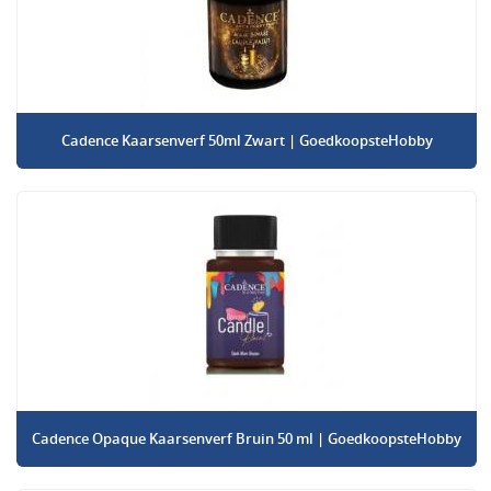
Cadence Kaarsenverf 50ml Zwart | GoedkoopsteHobby
Cadence Opaque Kaarsenverf Bruin 50 ml | GoedkoopsteHobby